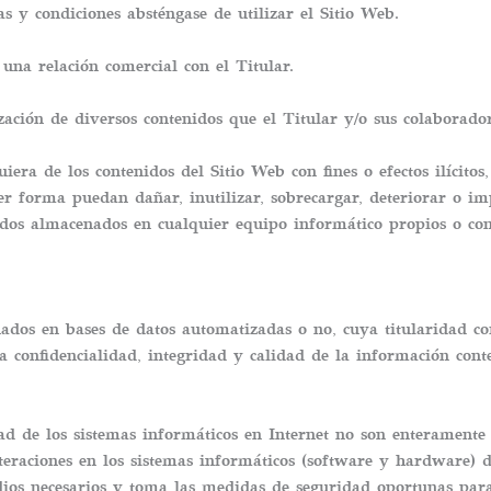
s y condiciones absténgase de utilizar el Sitio Web.
una relación comercial con el Titular.
ilización de diversos contenidos que el Titular y/o sus colabora
era de los contenidos del Sitio Web con fines o efectos ilícitos,
ier forma puedan dañar, inutilizar, sobrecargar, deteriorar o im
idos almacenados en cualquier equipo informático propios o cont
nados en bases de datos automatizadas o no, cuya titularidad c
la confidencialidad, integridad y calidad de la información con
ad de los sistemas informáticos en Internet no son enteramente 
teraciones en los sistemas informáticos (software y hardware) d
ios necesarios y toma las medidas de seguridad oportunas para 